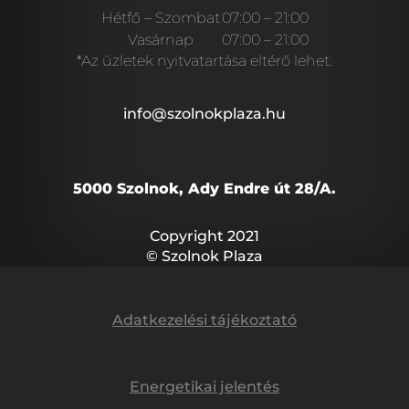
Hétfő – Szombat
07:00 – 21:00
Vasárnap
07:00 – 21:00
*Az üzletek nyitvatartása eltérő lehet.
info@szolnokplaza.hu
5000 Szolnok, Ady Endre út 28/A.
Copyright 2021
© Szolnok Plaza
Adatkezelési tájékoztató
Energetikai jelentés