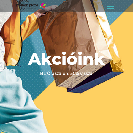
Akcióink
BL Óraszalon: 50% vissza