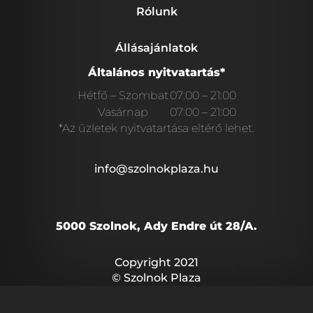
Rólunk
Állásajánlatok
Általános nyitvatartás*
Hétfő – Szombat
07:00 – 21:00
Vasárnap
07:00 – 21:00
*Az üzletek nyitvatartása eltérő lehet.
info@szolnokplaza.hu
5000 Szolnok, Ady Endre út 28/A.
Copyright 2021
© Szolnok Plaza