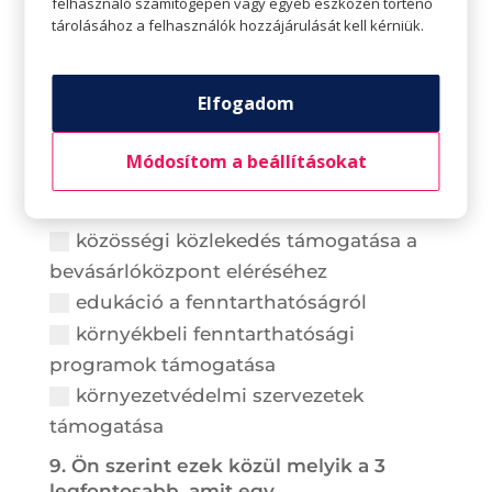
felhasználó számítógépén vagy egyéb eszközén történő
energiatakarékos működés
tárolásához a felhasználók hozzájárulását kell kérniük.
környezetbarát takarító- és
tisztítószerek használata
Elfogadom
szelektív szemétgyűjtés fejlesztése
hulladékmegelőzés az éttermekben,
Módosítom a beállításokat
pl. mosható tányérok, poharak
bevezetése
közösségi közlekedés támogatása a
bevásárlóközpont eléréséhez
edukáció a fenntarthatóságról
környékbeli fenntarthatósági
programok támogatása
környezetvédelmi szervezetek
támogatása
9. Ön szerint ezek közül melyik a 3
legfontosabb, amit egy