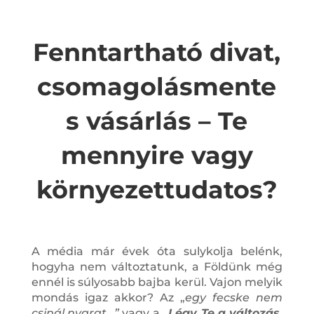
Fenntartható divat,
csomagolásmente
s vásárlás – Te
mennyire vagy
környezettudatos?
A média már évek óta sulykolja belénk,
hogyha nem változtatunk, a Földünk még
ennél is súlyosabb bajba kerül. Vajon melyik
mondás igaz akkor? Az „
egy fecske nem
csinál nyarat…”
vagy a
„
Légy Te a változás,