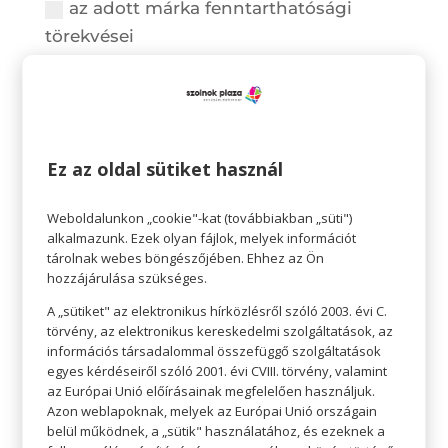
az adott márka fenntarthatósági
törekvései
az adott termék környezetbarát
minősítései
7. Mennyire tartja fontosnak, hogy egy
bevásárló központ környezettudatos
Ez az oldal sütiket használ
legyen?
nagyon
Weboldalunkon „cookie"-kat (továbbiakban „süti")
inkább igen
alkalmazunk. Ezek olyan fájlok, melyek információt
tárolnak webes böngészőjében. Ehhez az Ön
inkább nem
hozzájárulása szükséges.
egyáltalán nem
A „sütiket" az elektronikus hírközlésről szóló 2003. évi C.
törvény, az elektronikus kereskedelmi szolgáltatások, az
8. Ön szerint mit tehet egy bevásárló
információs társadalommal összefüggő szolgáltatások
központ a környezettudatos
egyes kérdéseiről szóló 2001. évi CVIII. törvény, valamint
működésért?
az Európai Unió előírásainak megfelelően használjuk.
Azon weblapoknak, melyek az Európai Unió országain
megújuló energia használata az
belül működnek, a „sütik" használatához, és ezeknek a
épületben