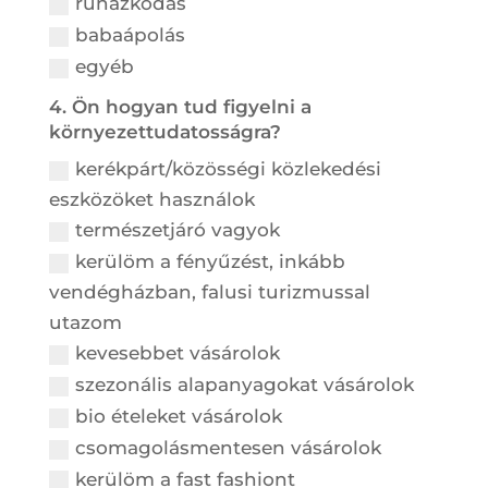
ruházkodás
babaápolás
egyéb
4. Ön hogyan tud figyelni a
környezettudatosságra?
kerékpárt/közösségi közlekedési
eszközöket használok
természetjáró vagyok
kerülöm a fényűzést, inkább
vendégházban, falusi turizmussal
utazom
kevesebbet vásárolok
szezonális alapanyagokat vásárolok
bio ételeket vásárolok
csomagolásmentesen vásárolok
kerülöm a fast fashiont