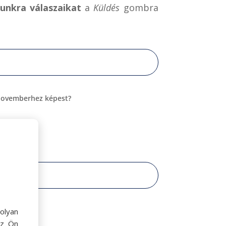
munkra válaszaikat
a
Küldés
gombra
-novemberhez képest?
olyan
az Ön