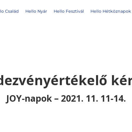
lo Család
Hello Nyár
Hello Fesztivál
Hello Hétköznapok
ezvényértékelő ké
JOY-napok – 2021. 11. 11-14.