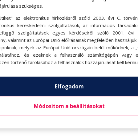
ájárulása szükséges.
ütiket" az elektronikus hírközlésről szóló 2003. évi C. törvén
tronikus kereskedelmi szolgáltatások, az információs társadal
efüggő szolgáltatások egyes kérdéseiről szóló 2001. évi C
ny, valamint az Európai Unió előírásainak megfelelően használjuk
apoknak, melyek az Európai Unió országain belül működnek, a „s
nálatához, és ezeknek a felhasználó számítógépén vagy 
zén történő tárolásához a felhasználók hozzájárulását kell kérniü
Elfogadom
Módosítom a beállításokat