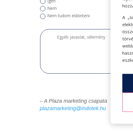
Igen
hozz
Nem
Nem tudom eldönteni
A „s
elek
össz
törvé
webl
hasz
eszkö
– A Plaza marketing csapata
plazamarketing@indotek.hu