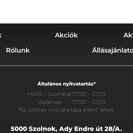
k
Akciók
Ak
Rólunk
Állásajánlat
Általános nyitvatartás*
Hétfő – Szombat
07:00 – 21:00
Vasárnap
07:00 – 21:00
*Az üzletek nyitvatartása eltérő lehet.
5000 Szolnok, Ady Endre út 28/A.