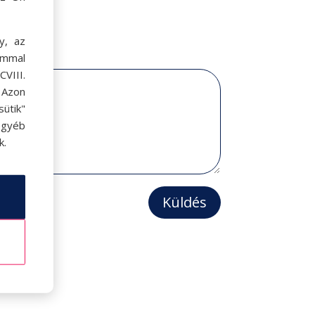
y, az
ommal
VIII.
. Azon
ütik"
egyéb
k.
Küldés