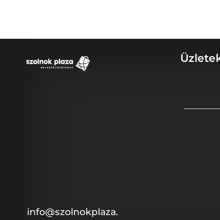
Üzlete
info@szolnokplaza.