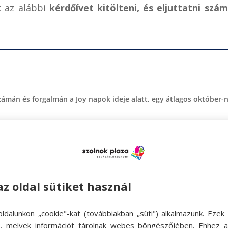
 az alábbi
kérdőívet kitölteni, és eljuttatni szá
zámán és forgalmán a Joy napok ideje alatt, egy átlagos október
az oldal sütiket használ
ldalunkon „cookie"-kat (továbbiakban „süti") alkalmazunk. Ezek 
működésben?
ok, melyek információt tárolnak webes böngészőjében. Ehhez 