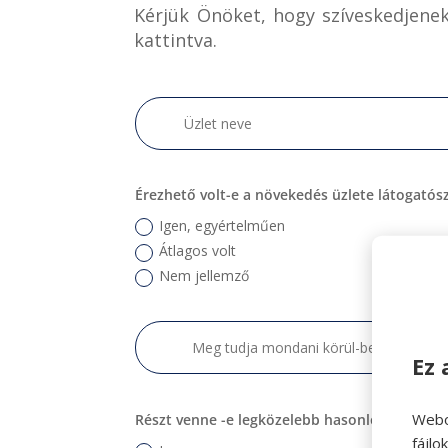
Kérjük Önöket, hogy szíveskedjenek
kattintva.
Érezhető volt-e a növekedés üzlete látogatós
Igen, egyértelműen
Átlagos volt
Nem jellemző
Ez 
Webo
Részt venne -e legközelebb hasonló együtt
fájl