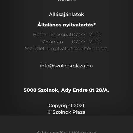
Állásajánlatok
Általános nyitvatartás*
Hétfő – Szombat
07:00 – 21:00
Vasárnap
07:00 – 21:00
*Az üzletek nyitvatartása eltérő lehet.
info@szolnokplaza.hu
5000 Szolnok, Ady Endre út 28/A.
Copyright 2021
© Szolnok Plaza
Adatkezelési tájékoztató