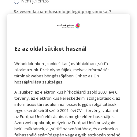
Nem jellemző
Szívesen látna-e hasonló jellegű programokat?
Igen
Nem
Nem tudom eldönteni
Ez az oldal sütiket használ
Weboldalunkon „cookie"-kat (továbbiakban „süti")
alkalmazunk. Ezek olyan fájlok, melyek információt
tárolnak webes böngészőjében. Ehhez az Ön
hozzájárulása szükséges.
A „sütiket" az elektronikus hírközlésről szóló 2003. évi C.
Küldés
törvény, az elektronikus kereskedelmi szolgáltatások, az
információs társadalommal összefüggő szolgáltatások
egyes kérdéseiről szóló 2001. évi CVIII. törvény, valamint
Köszönjük, hogy visszajelzésével segíti
az Európai Unió előírásainak megfelelően használjuk.
munkánkat!
Azon weblapoknak, melyek az Európai Unió országain
belül működnek, a „sütik" használatához, és ezeknek a
– A Plaza marketing csapata
felhasználó számítógépén vagy egyéb eszközén történő