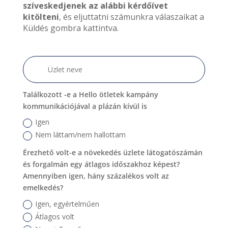
szíveskedjenek az alábbi kérdőívet
kitölteni
, és eljuttatni számunkra válaszaikat a
Küldés gombra kattintva.
Találkozott -e a Hello ötletek kampány
kommunikációjával a plázán kívül is
Igen
Nem láttam/nem hallottam
Érezhető volt-e a növekedés üzlete látogatószámán
és forgalmán egy átlagos időszakhoz képest?
Amennyiben igen, hány százalékos volt az
emelkedés?
Igen, egyértelműen
Átlagos volt