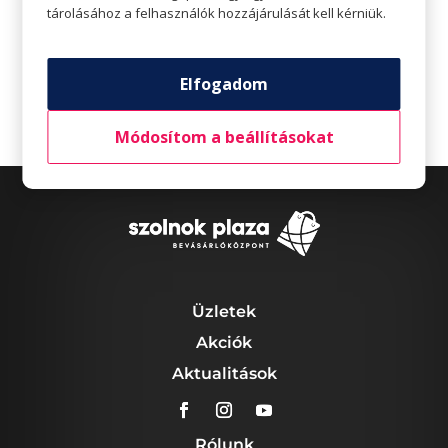
plazamarketing@indotek.hu
tárolásához a felhasználók hozzájárulását kell kérniük.
Elfogadom
Módosítom a beállításokat
Üzletek
Akciók
Aktualitások
Rólunk