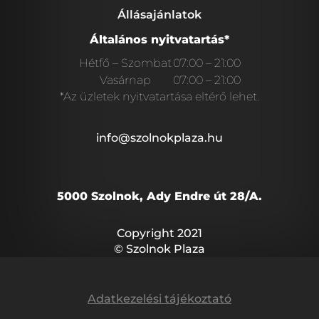
Állásajánlatok
Általános nyitvatartás*
Hétfő – Szombat
07:00 – 21:00
Vasárnap
07:00 – 21:00
*Az üzletek nyitvatartása eltérő lehet.
info@szolnokplaza.hu
5000 Szolnok, Ady Endre út 28/A.
Copyright 2021
© Szolnok Plaza
Adatkezelési tájékoztató