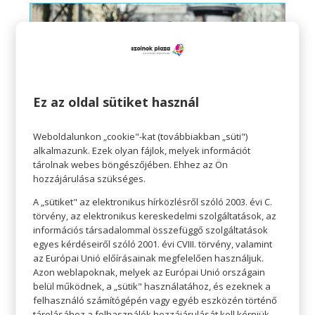
Ez az oldal sütiket használ
Weboldalunkon „cookie"-kat (továbbiakban „süti")
alkalmazunk. Ezek olyan fájlok, melyek információt
tárolnak webes böngészőjében. Ehhez az Ön
hozzájárulása szükséges.
A „sütiket" az elektronikus hírközlésről szóló 2003. évi C.
ŐSZI KABÁTDIVAT FARMERTŐL A
STEPPELT DZSEKIIG
törvény, az elektronikus kereskedelmi szolgáltatások, az
információs társadalommal összefüggő szolgáltatások
egyes kérdéseiről szóló 2001. évi CVIII. törvény, valamint
az Európai Unió előírásainak megfelelően használjuk.
Azon weblapoknak, melyek az Európai Unió országain
belül működnek, a „sütik" használatához, és ezeknek a
felhasználó számítógépén vagy egyéb eszközén történő
tárolásához a felhasználók hozzájárulását kell kérniük.